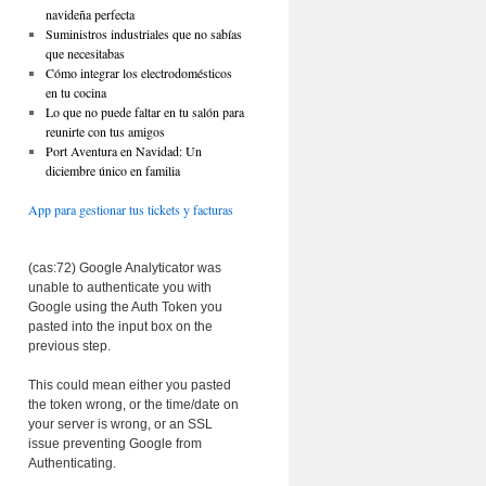
navideña perfecta
Suministros industriales que no sabías
que necesitabas
Cómo integrar los electrodomésticos
en tu cocina
Lo que no puede faltar en tu salón para
reunirte con tus amigos
Port Aventura en Navidad: Un
diciembre único en familia
App para gestionar tus tickets y facturas
(cas:72) Google Analyticator was
unable to authenticate you with
Google using the Auth Token you
pasted into the input box on the
previous step.
This could mean either you pasted
the token wrong, or the time/date on
your server is wrong, or an SSL
issue preventing Google from
Authenticating.