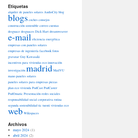
Etiquetas
alquiler de paneles solares
AudioCity
blog
blogs
coches
consejos
construcción sostenible
correo
cuentas
desguace
desguaces
Dick Hart
dreamweaver
e-mail
eficiencia energética
empresas con paneles solares
empresas de ingeniería
facebook
fotos
gravatar
Guy Kawasaki
incentivos para viviendas eco
innovación
madrid
investigación
MailVU
mano
paneles solares
paneles solares para empresas
piezas
plan eco vivienda
PodCast
PodCaster
PodOmatic
Presentación
redes sociales
responsabilidad social corporativa
rutina
segunda
sostenibilidad
tic
tuenti
viviendas eco
web
Wikispaces
Archivos
mayo 2024
(1)
abril 2024
(2)